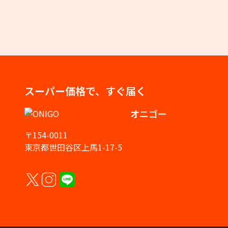
スーパー価格で、すぐ届く
オニゴー
〒154-0011
東京都世田谷区上馬1-17-5