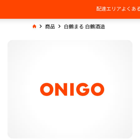
配達エリア
よくあ
商品
白鶴まる 白鶴酒造