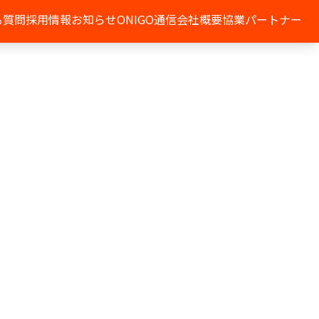
る質問
採用情報
お知らせ
ONIGO通信
会社概要
協業パートナー