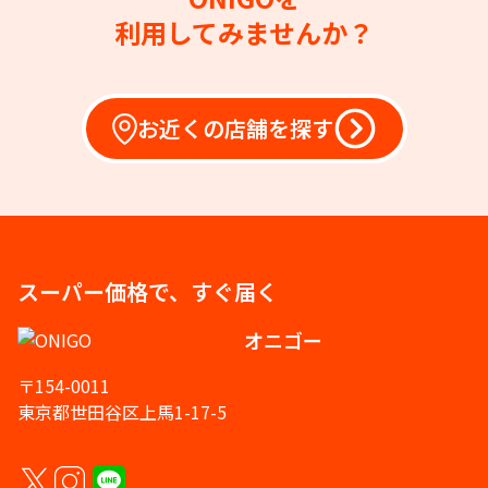
利用してみませんか？
お近くの店舗を探す
スーパー価格で、すぐ届く
オニゴー
〒154-0011
東京都世田谷区上馬1-17-5