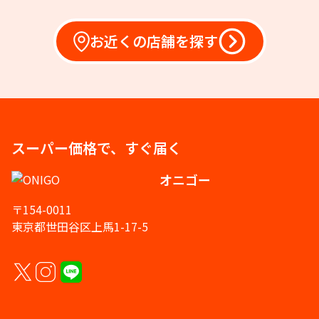
お近くの店舗を探す
スーパー価格で、すぐ届く
オニゴー
〒154-0011
東京都世田谷区上馬1-17-5