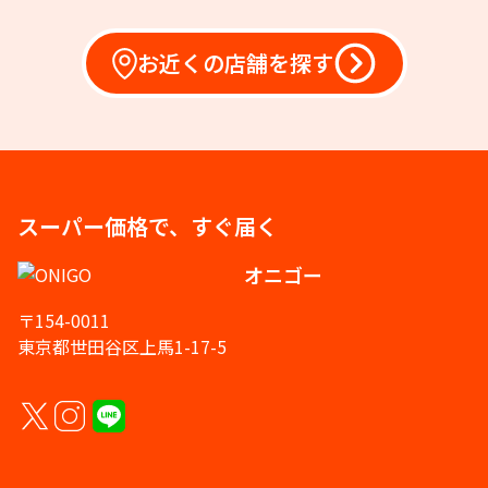
お近くの店舗を探す
スーパー価格で、すぐ届く
オニゴー
〒154-0011
東京都世田谷区上馬1-17-5