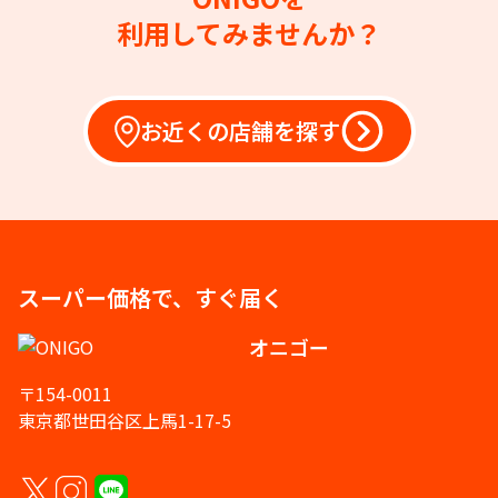
利用してみませんか？
お近くの店舗を探す
スーパー価格で、すぐ届く
オニゴー
〒154-0011
東京都世田谷区上馬1-17-5