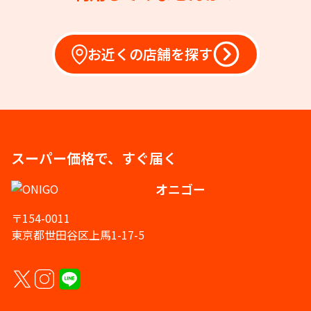
お近くの店舗を探す
スーパー価格で、すぐ届く
オニゴー
〒154-0011
東京都世田谷区上馬1-17-5