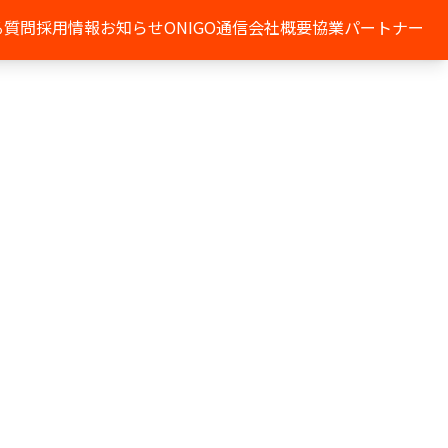
る質問
採用情報
お知らせ
ONIGO通信
会社概要
協業パートナー