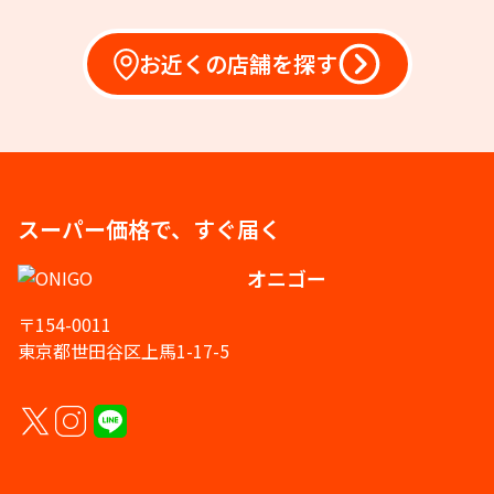
お近くの店舗を探す
スーパー価格で、すぐ届く
オニゴー
〒154-0011
東京都世田谷区上馬1-17-5