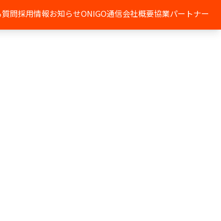
る質問
採用情報
お知らせ
ONIGO通信
会社概要
協業パートナー