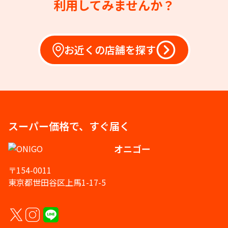
利用してみませんか？
お近くの店舗を探す
スーパー価格で、すぐ届く
オニゴー
〒154-0011
東京都世田谷区上馬1-17-5