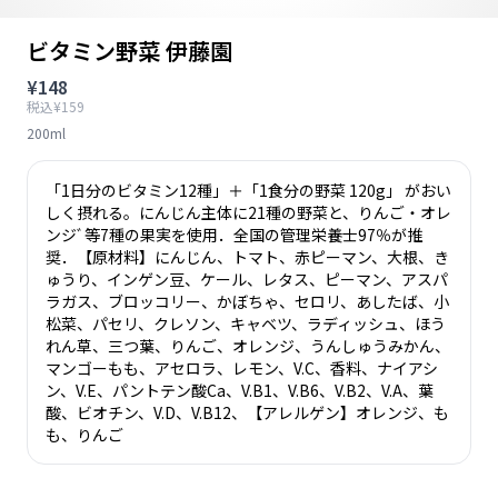
ビタミン野菜 伊藤園
¥148
税込¥159
200ml
「1日分のビタミン12種」＋「1食分の野菜 120g」 がおい
しく摂れる。にんじん主体に21種の野菜と、りんご・オレ
ンジﾞ等7種の果実を使用．全国の管理栄養士97％が推
奨．【原材料】にんじん、トマト、赤ピーマン、大根、き
ゅうり、インゲン豆、ケール、レタス、ピーマン、アスパ
ラガス、ブロッコリー、かぼちゃ、セロリ、あしたば、小
松菜、パセリ、クレソン、キャベツ、ラディッシュ、ほう
れん草、三つ葉、りんご、オレンジ、うんしゅうみかん、
マンゴーもも、アセロラ、レモン、V.C、香料、ナイアシ
ン、V.E、パントテン酸Ca、V.B1、V.B6、V.B2、V.A、葉
酸、ビオチン、V.D、V.B12、【アレルゲン】オレンジ、も
も、りんご