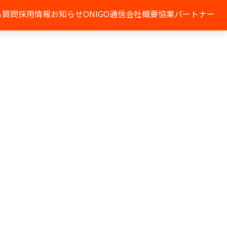
る質問
採用情報
お知らせ
ONIGO通信
会社概要
協業パートナー