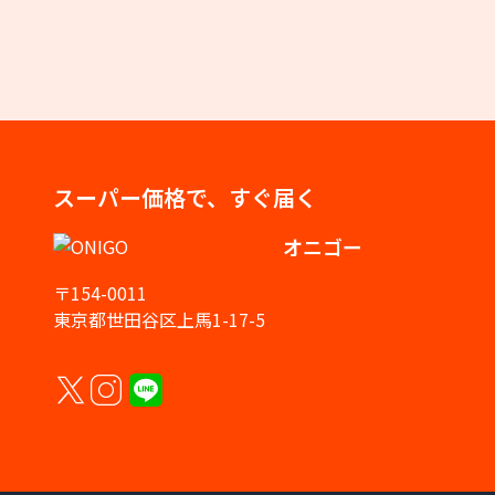
スーパー価格で、すぐ届く
オニゴー
〒154-0011
東京都世田谷区上馬1-17-5