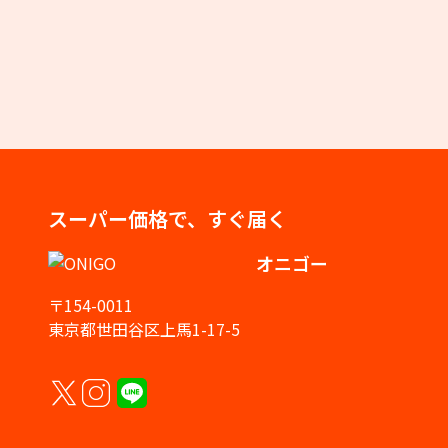
スーパー価格で、すぐ届く
オニゴー
〒154-0011
東京都世田谷区上馬1-17-5