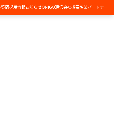
る質問
採用情報
お知らせ
ONIGO通信
会社概要
協業パートナー