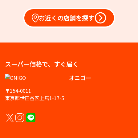
お近くの店舗を探す
スーパー価格で、すぐ届く
オニゴー
〒154-0011
東京都世田谷区上馬1-17-5