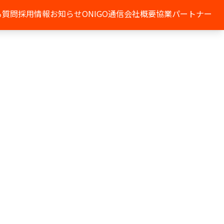
る質問
採用情報
お知らせ
ONIGO通信
会社概要
協業パートナー