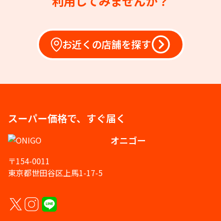
利用してみませんか？
お近くの店舗を探す
スーパー価格で、すぐ届く
オニゴー
〒154-0011
東京都世田谷区上馬1-17-5