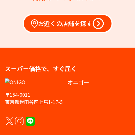
お近くの店舗を探す
スーパー価格で、すぐ届く
オニゴー
〒154-0011
東京都世田谷区上馬1-17-5