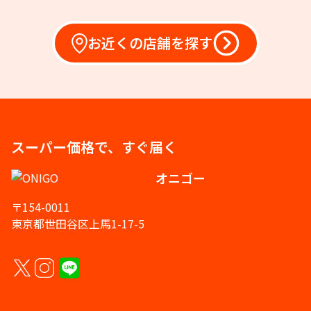
お近くの店舗を探す
スーパー価格で、すぐ届く
オニゴー
〒154-0011
東京都世田谷区上馬1-17-5