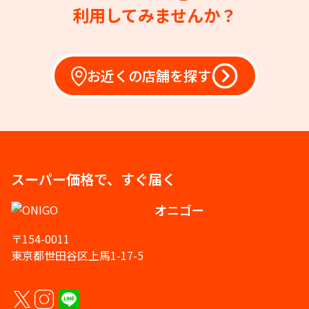
利用してみませんか？
お近くの店舗を探す
スーパー価格で、すぐ届く
オニゴー
〒154-0011
東京都世田谷区上馬1-17-5