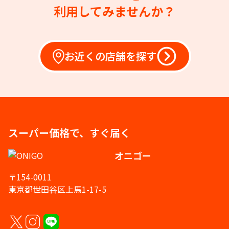
利用してみませんか？
お近くの店舗を探す
スーパー価格で、すぐ届く
オニゴー
〒154-0011
東京都世田谷区上馬1-17-5