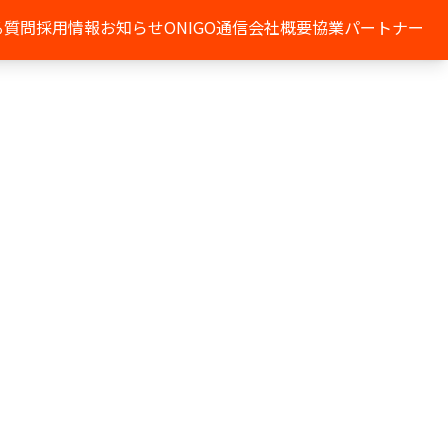
る質問
採用情報
お知らせ
ONIGO通信
会社概要
協業パートナー