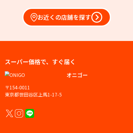
お近くの店舗を探す
スーパー価格で、すぐ届く
オニゴー
〒154-0011
東京都世田谷区上馬1-17-5