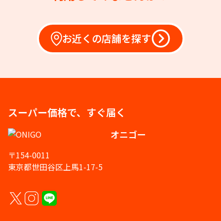
お近くの店舗を探す
スーパー価格で、すぐ届く
オニゴー
〒154-0011
東京都世田谷区上馬1-17-5