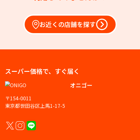
お近くの店舗を探す
スーパー価格で、すぐ届く
オニゴー
〒154-0011
東京都世田谷区上馬1-17-5