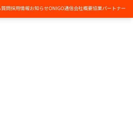
る質問
採用情報
お知らせ
ONIGO通信
会社概要
協業パートナー