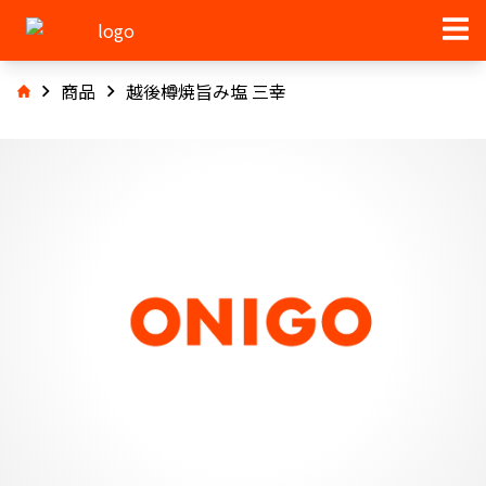
商品
越後樽焼旨み塩 三幸