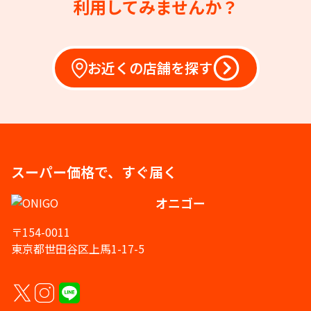
利用してみませんか？
お近くの店舗を探す
スーパー価格で、すぐ届く
オニゴー
〒154-0011
東京都世田谷区上馬1-17-5