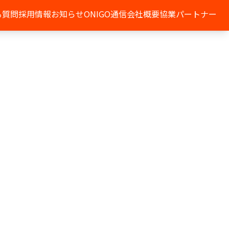
る質問
採用情報
お知らせ
ONIGO通信
会社概要
協業パートナー