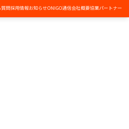
る質問
採用情報
お知らせ
ONIGO通信
会社概要
協業パートナー