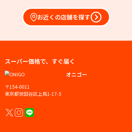
お近くの店舗を探す
スーパー価格で、すぐ届く
オニゴー
〒154-0011
東京都世田谷区上馬1-17-5