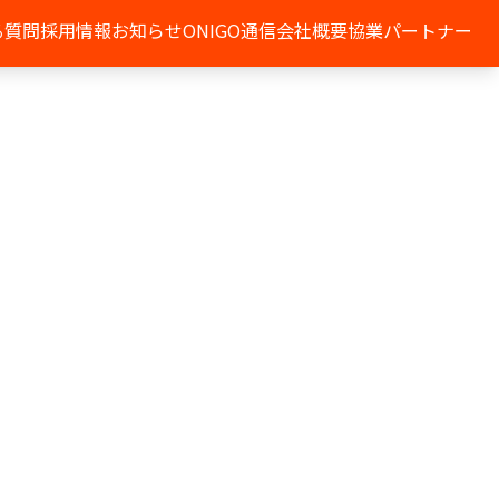
る質問
採用情報
お知らせ
ONIGO通信
会社概要
協業パートナー