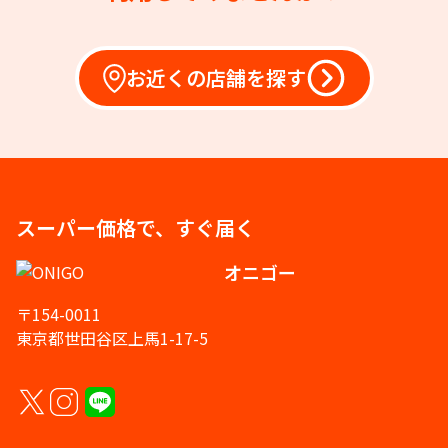
お近くの店舗を探す
スーパー価格で、すぐ届く
オニゴー
〒154-0011
東京都世田谷区上馬1-17-5