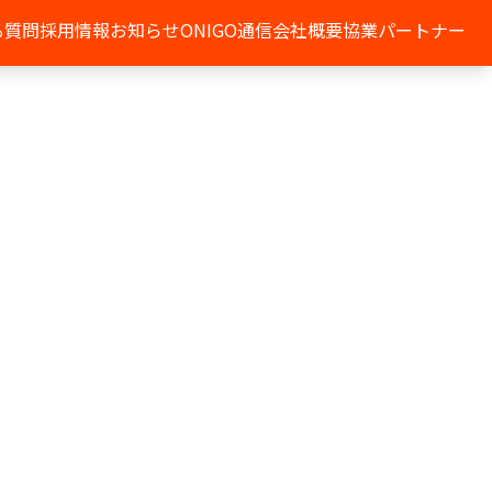
る質問
採用情報
お知らせ
ONIGO通信
会社概要
協業パートナー