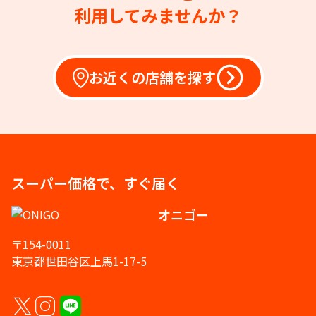
利用してみませんか？
お近くの店舗を探す
スーパー価格で、すぐ届く
オニゴー
〒154-0011
東京都世田谷区上馬1-17-5