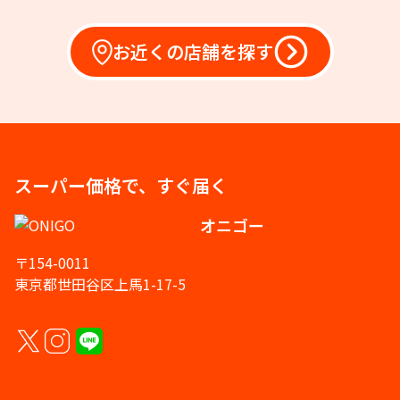
お近くの店舗を探す
スーパー価格で、すぐ届く
オニゴー
〒154-0011
東京都世田谷区上馬1-17-5