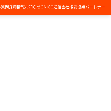
る質問
採用情報
お知らせ
ONIGO通信
会社概要
協業パートナー