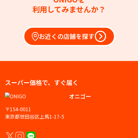
利用してみませんか？
お近くの店舗を探す
スーパー価格で、すぐ届く
オニゴー
〒154-0011
東京都世田谷区上馬1-17-5