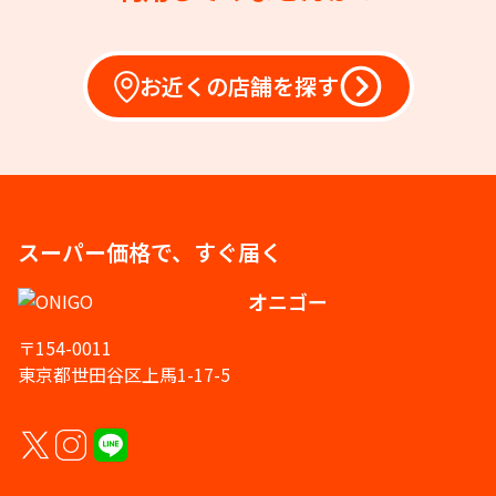
お近くの店舗を探す
スーパー価格で、すぐ届く
オニゴー
〒154-0011
東京都世田谷区上馬1-17-5