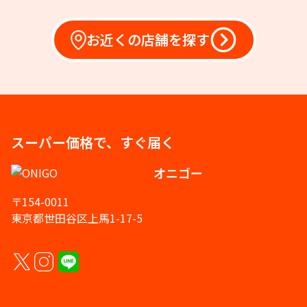
お近くの店舗を探す
スーパー価格で、すぐ届く
オニゴー
〒154-0011
東京都世田谷区上馬1-17-5