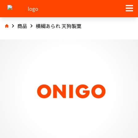
商品
横綱あられ 天狗製菓