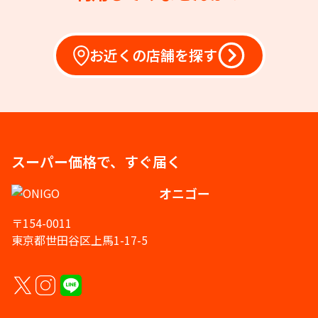
お近くの店舗を探す
スーパー価格で、すぐ届く
オニゴー
〒154-0011
東京都世田谷区上馬1-17-5