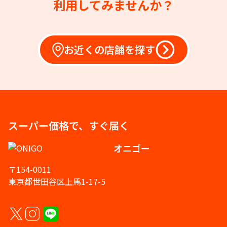
利用してみませんか？
お近くの店舗を探す
スーパー価格で、すぐ届く
オニゴー
〒154-0011
東京都世田谷区上馬1-17-5