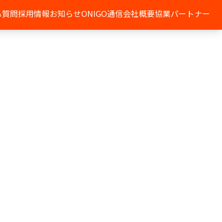
る質問
採用情報
お知らせ
ONIGO通信
会社概要
協業パートナー