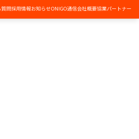
る質問
採用情報
お知らせ
ONIGO通信
会社概要
協業パートナー