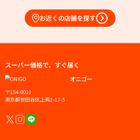
お近くの店舗を探す
スーパー価格で、すぐ届く
オニゴー
〒154-0011
東京都世田谷区上馬1-17-5