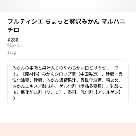
フルティシエ ちょっと贅沢みかん マルハニ
チロ
¥288
税込¥311
190g
みかんの果肉と果汁入りのやわらかい口どけのゼリーで
す。【原材料】みかんシロップ漬（中国製造）、砂糖・異
性化液糖、砂糖、みかん濃縮果汁、異性化液糖、粉あめ、
みかんエキス／酸味料、ゲル化剤（増粘多糖類）、乳酸Ｃ
ａ、酸化防止剤（Ｖ．Ｃ）、香料、乳化剤【アレルゲン】
0