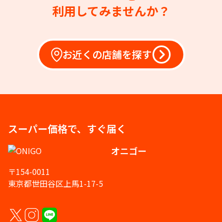
利用してみませんか？
お近くの店舗を探す
スーパー価格で、すぐ届く
オニゴー
〒154-0011
東京都世田谷区上馬1-17-5