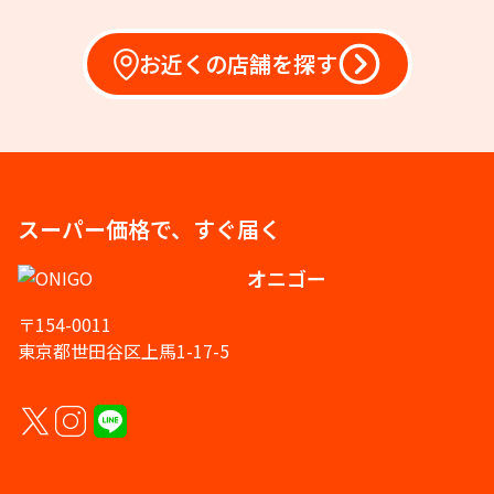
お近くの店舗を探す
スーパー価格で、すぐ届く
オニゴー
〒154-0011
東京都世田谷区上馬1-17-5