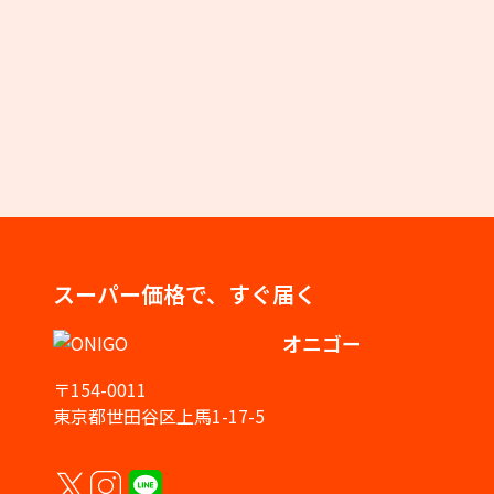
スーパー価格で、すぐ届く
オニゴー
〒154-0011
東京都世田谷区上馬1-17-5