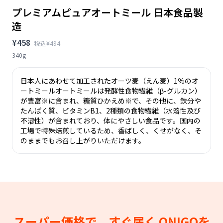
プレミアムピュアオートミール 日本食品製
造
¥458
税込¥494
340g
日本人にあわせて加工されたオーツ麦（えん麦）1％のオ
ートミールオートミールは発酵性食物繊維（β-グルカン）
が豊富※に含まれ、糖質ひかえめ※で、その他に、鉄分や
たんぱく質、ビタミンB1、2種類の食物繊維（水溶性及び
不溶性）が含まれており、体にやさしい食品です。国内の
工場で特殊焙煎しているため、香ばしく、くせがなく、そ
のままでもお召し上がりいただけます。
スーパー価格で、すぐ届く
ONIGOを