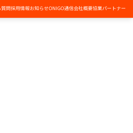
る質問
採用情報
お知らせ
ONIGO通信
会社概要
協業パートナー