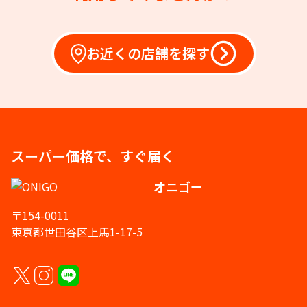
お近くの店舗を探す
スーパー価格で、すぐ届く
オニゴー
〒154-0011
東京都世田谷区上馬1-17-5