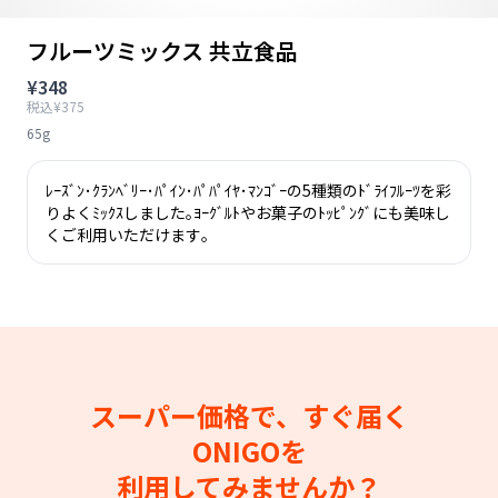
フルーツミックス 共立食品
¥348
税込¥375
65g
ﾚｰｽﾞﾝ･ｸﾗﾝﾍﾞﾘｰ･ﾊﾟｲﾝ･ﾊﾟﾊﾟｲﾔ･ﾏﾝｺﾞｰの5種類のﾄﾞﾗｲﾌﾙｰﾂを彩
りよくﾐｯｸｽしました｡ﾖｰｸﾞﾙﾄやお菓子のﾄｯﾋﾟﾝｸﾞにも美味し
くご利用いただけます｡
スーパー価格で、すぐ届く
ONIGOを
利用してみませんか？