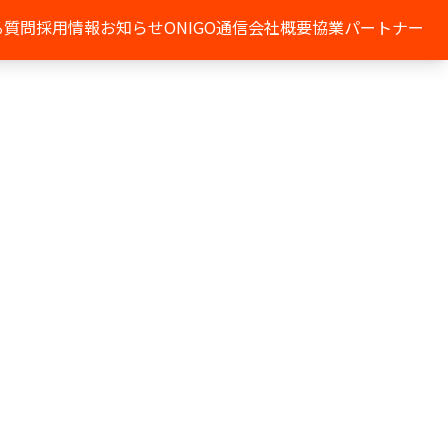
る質問
採用情報
お知らせ
ONIGO通信
会社概要
協業パートナー