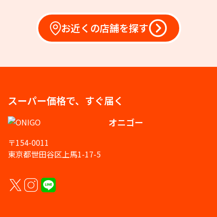
お近くの店舗を探す
スーパー価格で、すぐ届く
オニゴー
〒154-0011
東京都世田谷区上馬1-17-5