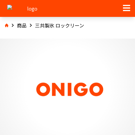
商品
三共製氷 ロックリーン